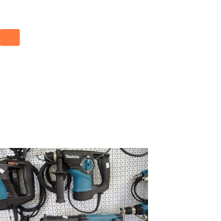
Predajňa na poschodí
Železiarstvo a profesionálne elektrické pracovné
náradia