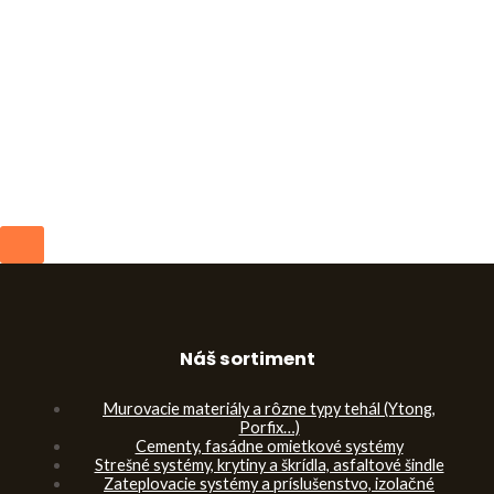
Náš sortiment
Murovacie materiály a rôzne typy tehál (Ytong,
Porfix…)
Cementy, fasádne omietkové systémy
Strešné systémy, krytiny a škrídla, asfaltové šindle
Zateplovacie systémy a príslušenstvo, izolačné