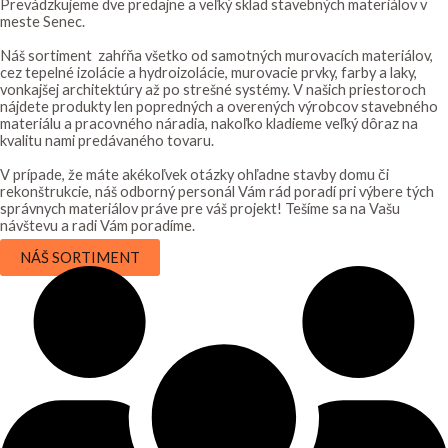
Prevádzkujeme dve predajne a veľký sklad stavebných materiálov v
meste Senec.
Náš sortiment zahŕňa všetko od samotných murovacích materiálov,
cez tepelné izolácie a hydroizolácie, murovacie prvky, farby a laky,
vonkajšej architektúry až po strešné systémy. V našich priestoroch
nájdete produkty len popredných a overených výrobcov stavebného
materiálu a pracovného náradia, nakoľko kladieme veľký dôraz na
kvalitu nami predávaného tovaru.
V prípade, že máte akékoľvek otázky ohľadne stavby domu či
rekonštrukcie, náš odborný personál Vám rád poradí pri výbere tých
správnych materiálov práve pre váš projekt! Tešíme sa na Vašu
návštevu a radi Vám poradíme.
NÁŠ SORTIMENT