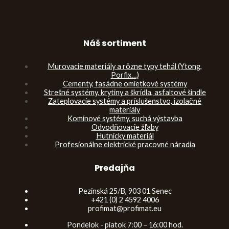
Náš sortiment
Murovacie materiály a rôzne typy tehál (Ytong,
Porfix…)
Cementy, fasádne omietkové systémy
Strešné systémy, krytiny a škrídla, asfaltové šindle
Zateplovacie systémy a príslušenstvo, izolačné
materiály
Komínové systémy, suchá výstavba
Odvodňovacie žľaby