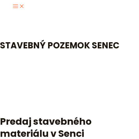
Skip
MAIN
to
MENU
content
STAVEBNÝ POZEMOK SENEC
STAVEBNÝ POZEMOK
SENEC
O nás
Predaj stavebného
materiálu v Senci