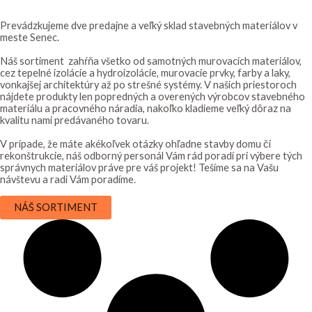
Prevádzkujeme dve predajne a veľký sklad stavebných materiálov v
meste Senec.
Náš sortiment zahŕňa všetko od samotných murovacích materiálov,
cez tepelné izolácie a hydroizolácie, murovacie prvky, farby a laky,
vonkajšej architektúry až po strešné systémy. V našich priestoroch
nájdete produkty len popredných a overených výrobcov stavebného
materiálu a pracovného náradia, nakoľko kladieme veľký dôraz na
kvalitu nami predávaného tovaru.
V prípade, že máte akékoľvek otázky ohľadne stavby domu či
rekonštrukcie, náš odborný personál Vám rád poradí pri výbere tých
správnych materiálov práve pre váš projekt! Tešíme sa na Vašu
návštevu a radi Vám poradíme.
NÁŠ SORTIMENT