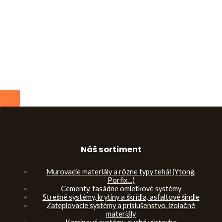
Náš sortiment
Murovacie materiály a rôzne typy tehál (Ytong,
Porfix…)
Cementy, fasádne omietkové systémy
Strešné systémy, krytiny a škrídla, asfaltové šindle
Zateplovacie systémy a príslušenstvo, izolačné
materiály