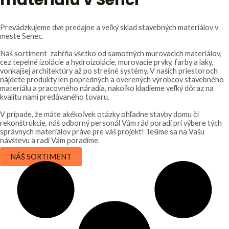
materiálu v Senci
Prevádzkujeme dve predajne a veľký sklad stavebných materiálov v
meste Senec.
Náš sortiment zahŕňa všetko od samotných murovacích materiálov,
cez tepelné izolácie a hydroizolácie, murovacie prvky, farby a laky,
vonkajšej architektúry až po strešné systémy. V našich priestoroch
nájdete produkty len popredných a overených výrobcov stavebného
materiálu a pracovného náradia, nakoľko kladieme veľký dôraz na
kvalitu nami predávaného tovaru.
V prípade, že máte akékoľvek otázky ohľadne stavby domu či
rekonštrukcie, náš odborný personál Vám rád poradí pri výbere tých
správnych materiálov práve pre váš projekt! Tešíme sa na Vašu
návštevu a radi Vám poradíme.
NÁŠ SORTIMENT