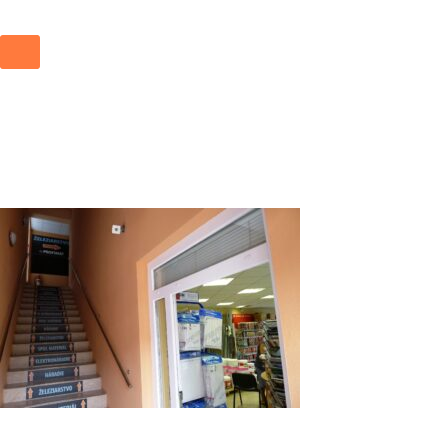
Predajňa na poschodí
Železiarstvo a profesionálne elektrické pracovné
náradia